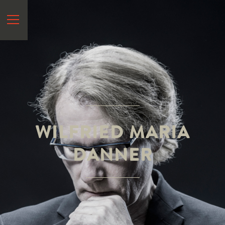
START
VITA
NEWS
HÖREN
&
SEHEN
WILFRIED MARIA
SPEKTRUM
DANNER
REFERENZEN
KONTAKT
EN
?
>