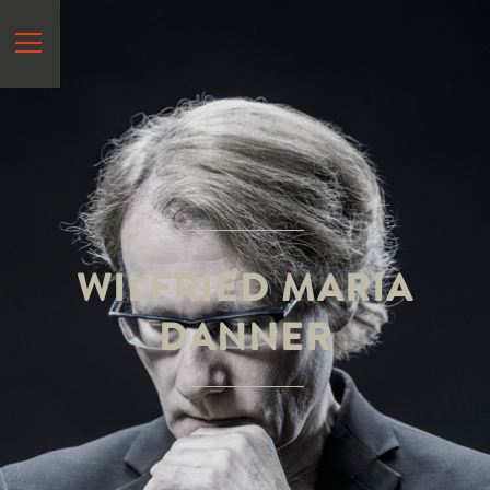
START
VITA
NEWS
HÖREN
&
SEHEN
WILFRIED MARIA
SPEKTRUM
DANNER
REFERENZEN
KONTAKT
EN
?
>