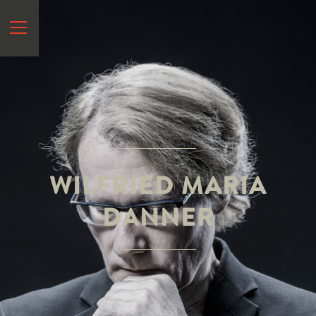
START
VITA
NEWS
HÖREN
&
SEHEN
WILFRIED MARIA
SPEKTRUM
DANNER
REFERENZEN
KONTAKT
EN
?
>