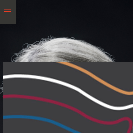
START
VITA
NEWS
HÖREN
&
SEHEN
SPEKTRUM
REFERENZEN
KONTAKT
EN
?
>